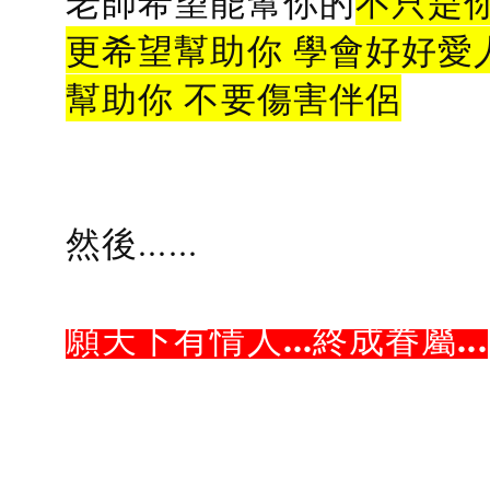
老師希望能幫你的
不只是
更希望幫助你 學會好好愛
幫助你 不要傷害伴侶
然後......
願天下有情人...終成眷屬...