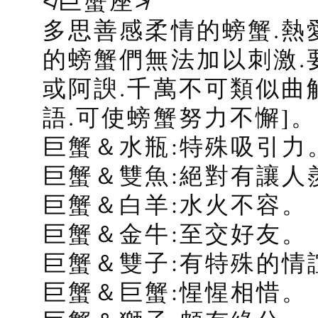
≮巨蟹座≯
多思善感柔情的螃蟹.熱愛
的螃蟹們無法加以刺激.
或阿諛.千萬不可類似曲
語.可使螃蟹努力不懈]。
巨蟹＆水瓶:特殊吸引力
巨蟹＆雙魚:絕對有讓人
巨蟹＆白羊:水火不容。
巨蟹＆金牛:至交好友。
巨蟹＆雙子:有特殊的情
巨蟹＆巨蟹:惺惺相惜。