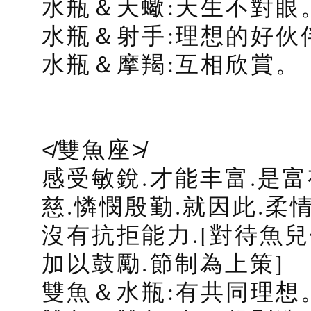
水瓶＆天蠍:天生不對眼
水瓶＆射手:理想的好伙
水瓶＆摩羯:互相欣賞。
≮雙魚座≯
感受敏銳.才能丰富.是
慈.憐憫殷勤.就因此.柔
沒有抗拒能力.[對待魚
加以鼓勵.節制為上策]
雙魚＆水瓶:有共同理想