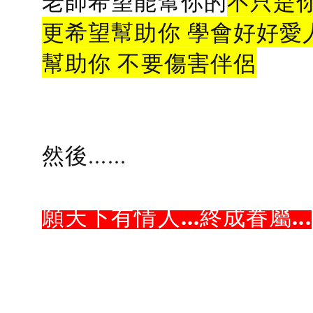
老師希望能幫你的
不只是
更希望幫助你 學會好好愛
幫助你 不要傷害伴侶
然後......
願天下有情人...終成眷屬...