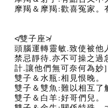
摩羯＆摩羯:歡喜冤家。
≮雙子座≯
頭腦運轉靈敏.致使被他
禁忌靜待.亦不可操之過
計.讓他們無可奈何為妙]
雙子＆水瓶:相見恨晚。
雙子＆雙魚:難以相互了
雙子＆白羊:好哥們兒。
雙子＆金牛:關係特殊。