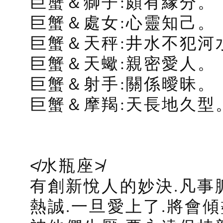
巨蟹＆獅子:頗有緣分。
巨蟹＆處女:心靈知己。
巨蟹＆天秤:井水不犯河
巨蟹＆天蠍:親密愛人。
巨蟹＆射手:關係曖昧。
巨蟹＆摩羯:天長地久型
≮水瓶座≯
有創新悅人的妙決.凡事
熱誠.一旦愛上了.將會傾