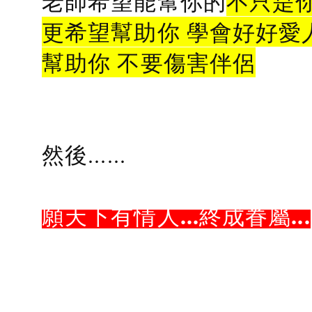
老師希望能幫你的
不只是
更希望幫助你 學會好好愛
幫助你 不要傷害伴侶
然後......
願天下有情人...終成眷屬...