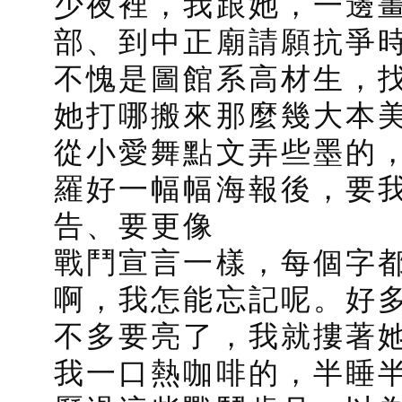
少夜裡，我跟她，一邊
部、到中正廟請願抗爭
不愧是圖館系高材生，
她打哪搬來那麼幾大本
從小愛舞點文弄些墨的
羅好一幅幅海報後，要
告、要更像
戰鬥宣言一樣，每個字
啊，我怎能忘記呢。好
不多要亮了，我就摟著
我一口熱咖啡的，半睡