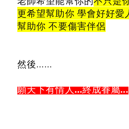
老師希望能幫你的
不只是
更希望幫助你 學會好好愛
幫助你 不要傷害伴侶
然後......
願天下有情人...終成眷屬...