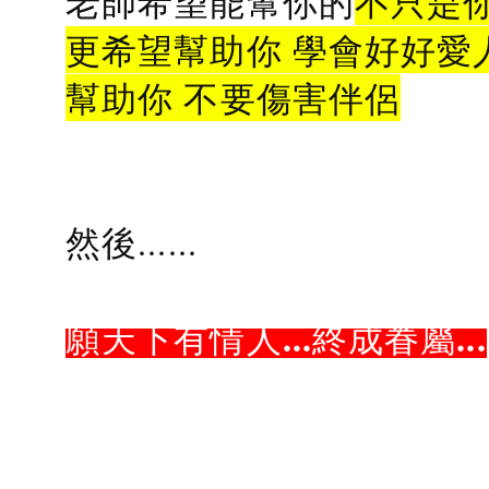
老師希望能幫你的
不只是
更希望幫助你 學會好好愛
幫助你 不要傷害伴侶
然後......
願天下有情人...終成眷屬...