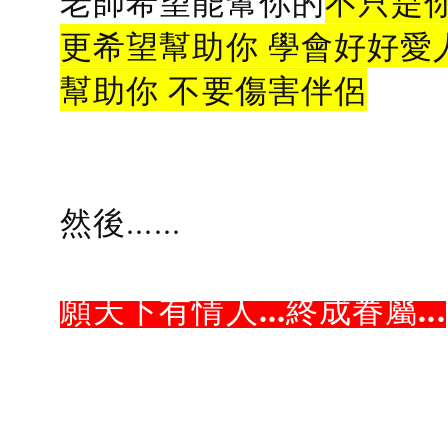
老師希望能幫你的
不只是
更希望幫助你 學會好好愛
幫助你 不要傷害伴侶
然後......
願天下有情人...終成眷屬...