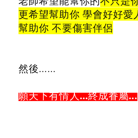
老師希望能幫你的
不只是
更希望幫助你 學會好好愛
幫助你 不要傷害伴侶
然後......
願天下有情人...終成眷屬...