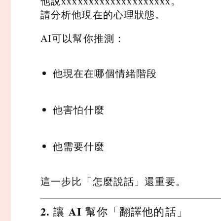
他說xxxxxxxxxxxxxxxxxxxx。
請分析他現在的心理狀態。
AI可以幫你推測：
他現在在哪個情緒階段
他害怕什麼
他需要什麼
這一步比「怎麼說話」還重要。
2. 讓 AI 幫你「翻譯他的話」