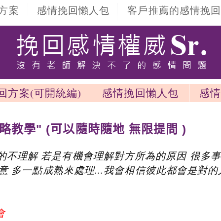
方案
感情挽回懶人包
客戶推薦的感情挽
回方案(可開統編)
感情挽回懶人包
感
略教學" (可以隨時隨地 無限提問 )
的不理解 若是有機會理解對方所為的原因 很多
善意 多一點成熟來處理...我會相信彼此都會是對的
會