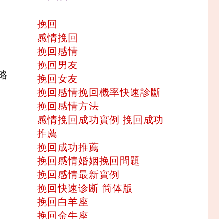
挽回
感情挽回
挽回感情
挽回男友
略
挽回女友
挽回感情挽回機率快速診斷
挽回感情方法
感情挽回成功實例 挽回成功
推薦
挽回成功推薦
挽回感情婚姻挽回問題
挽回感情最新實例
挽回快速诊断 简体版
挽回白羊座
挽回金牛座