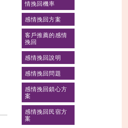
情挽回機率
感情挽回方案
客戶推薦的感情
挽回
感情挽回說明
感情挽回問題
感情挽回鎖心方
案
感情挽回民宿方
案