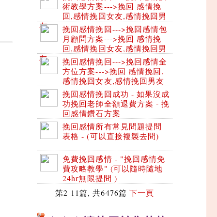
術教學方案--->挽回 感情挽
回,感情挽回女友,感情挽回男
友
挽回感情挽回--->挽回感情包
月顧問方案--->挽回 感情挽
回,感情挽回女友,感情挽回男
友
挽回感情挽回--->挽回感情全
方位方案--->挽回 感情挽回,
感情挽回女友,感情挽回男友
挽回感情挽回成功 - 如果沒成
功挽回老師全額退費方案 - 挽
回感情鑽石方案
挽回感情所有常見問題提問
表格 - (可以直接複製去問)
免費挽回感情 - "挽回感情免
費攻略教學" (可以隨時隨地
24hr無限提問 )
第2-11篇, 共6476篇
下一頁