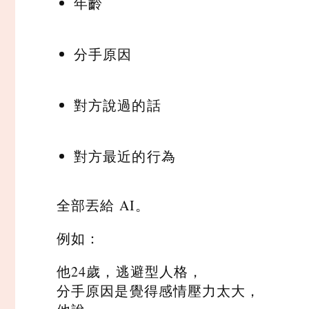
年齡
分手原因
對方說過的話
對方最近的行為
全部丟給 AI。
例如：
他24歲，逃避型人格，
分手原因是覺得感情壓力太大，