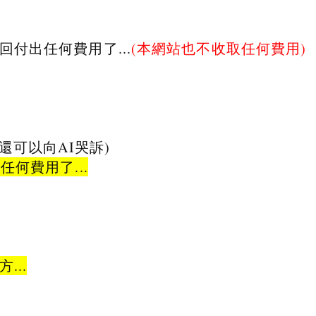
付出任何費用了...
(本網站也不收取任何費用)
還可以向AI哭訴)
何費用了...
...