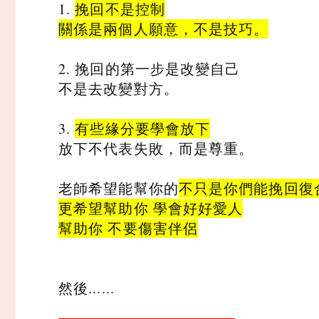
1.
挽回不是控制
關係是兩個人願意，不是技巧。
2. 挽回的第一步是改變自己
不是去改變對方。
3.
有些緣分要學會放下
放下不代表失敗，而是尊重。
老師希望能幫你的
不只是你們能挽回復
更希望幫助你 學會好好愛人
幫助你 不要傷害伴侶
然後......