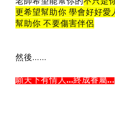
老師希望能幫你的
不只是
更希望幫助你 學會好好愛
幫助你 不要傷害伴侶
然後......
願天下有情人...終成眷屬...