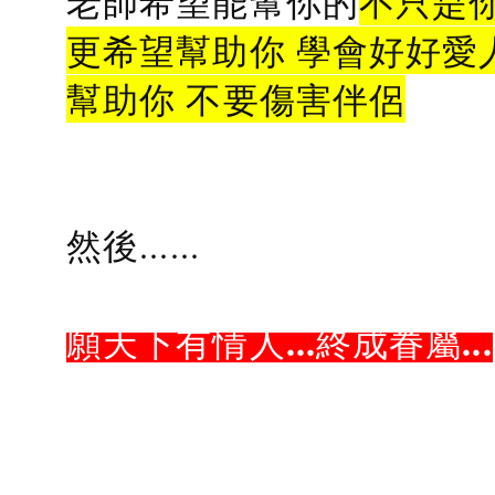
老師希望能幫你的
不只是
更希望幫助你 學會好好愛
幫助你 不要傷害伴侶
然後......
願天下有情人...終成眷屬...