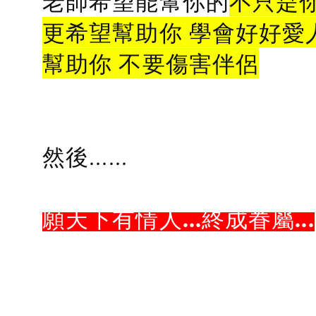
老師希望能幫你的
不只是
更希望幫助你 學會好好愛
幫助你 不要傷害伴侶
然後......
願天下有情人...終成眷屬...