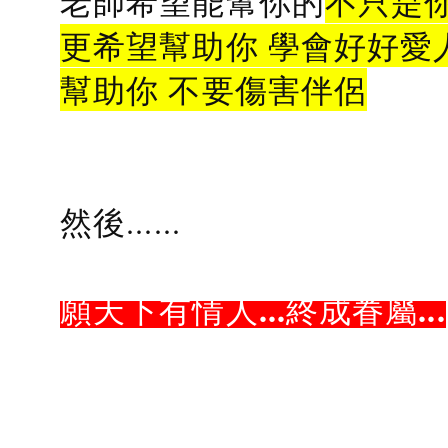
老師希望能幫你的
不只是
更希望幫助你 學會好好愛
幫助你 不要傷害伴侶
然後......
願天下有情人...終成眷屬...