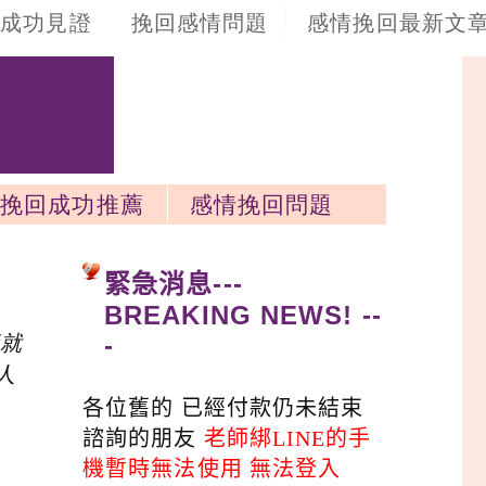
回成功見證
挽回感情問題
感情挽回最新文
情挽回成功推薦
感情挽回問題
緊急消息---
BREAKING NEWS! --
事就
-
人
各位舊的 已經付款仍未結束
諮詢的朋友
老師綁LINE的手
機暫時無法使用 無法登入