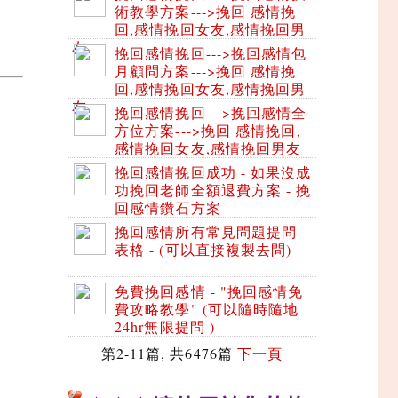
術教學方案--->挽回 感情挽
回,感情挽回女友,感情挽回男
友
挽回感情挽回--->挽回感情包
月顧問方案--->挽回 感情挽
回,感情挽回女友,感情挽回男
友
挽回感情挽回--->挽回感情全
方位方案--->挽回 感情挽回,
感情挽回女友,感情挽回男友
挽回感情挽回成功 - 如果沒成
功挽回老師全額退費方案 - 挽
回感情鑽石方案
挽回感情所有常見問題提問
表格 - (可以直接複製去問)
免費挽回感情 - "挽回感情免
費攻略教學" (可以隨時隨地
24hr無限提問 )
第2-11篇, 共6476篇
下一頁