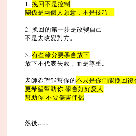
1.
挽回不是控制
關係是兩個人願意，不是技巧。
2. 挽回的第一步是改變自己
不是去改變對方。
3.
有些緣分要學會放下
放下不代表失敗，而是尊重。
老師希望能幫你的
不只是你們能挽回復
更希望幫助你 學會好好愛人
幫助你 不要傷害伴侶
然後......