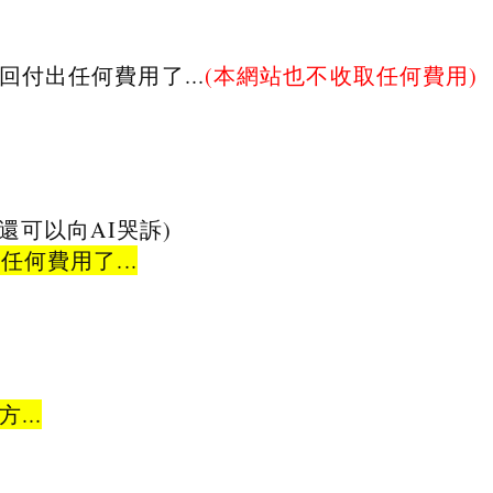
付出任何費用了...
(本網站也不收取任何費用)
還可以向AI哭訴)
何費用了...
...