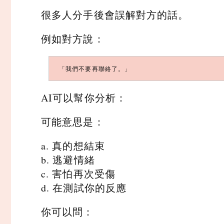
很多人分手後會誤解對方的話。
例如對方說：
「我們不要再聯絡了。」
AI可以幫你分析：
可能意思是：
a. 真的想結束
b. 逃避情緒
c. 害怕再次受傷
d. 在測試你的反應
你可以問：