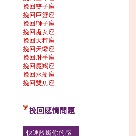
挽回雙子座
挽回巨蟹座
挽回獅子座
挽回處女座
挽回天秤座
挽回天蠍座
挽回射手座
挽回魔羯座
挽回水瓶座
挽回雙魚座
挽回感情問題
快速診斷你的感