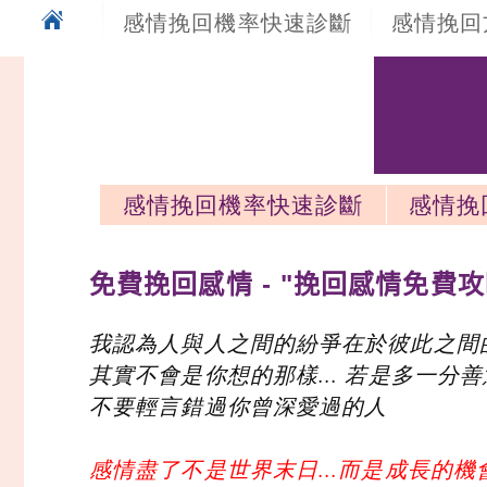
感情挽回機率快速診斷
感情挽回
感情挽回機率快速診斷
感情挽
感情挽回最新文章
免費挽回感情 - "挽回感情免費攻
我認為人與人之間的紛爭在於彼此之間
其實不會是你想的那樣... 若是多一分
不要輕言錯過你曾深愛過的人
感情盡了不是世界末日...而是成長的機