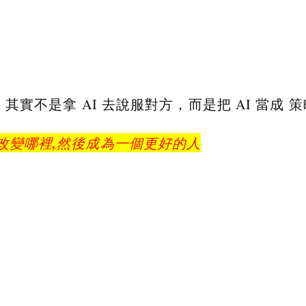
策
，其實不是拿 AI 去說服對方，而是把 AI 當成
改變哪裡,然後成為一個更好的人