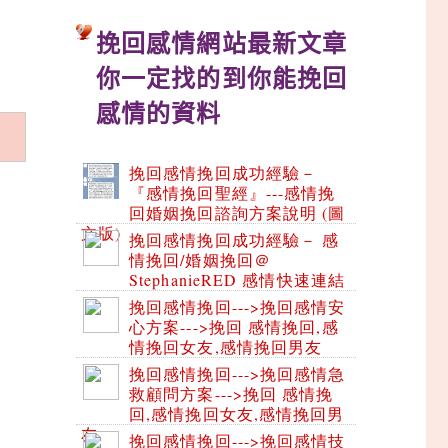
挽回感情網站最新文章
你一定找的到你能挽回
感情的資料
挽回感情挽回成功經驗－
『感情挽回聖經』---感情挽
回婚姻挽回諮詢方案說明 (圖
文版)
挽回感情挽回成功經驗－ 感
情挽回/婚姻挽回＠
StephanieRED 感情快速連結
挽回感情挽回--->挽回感情安
心方案--->挽回 感情挽回,感
情挽回女友,感情挽回男友
挽回感情挽回--->挽回感情急
救顧問方案--->挽回 感情挽
回,感情挽回女友,感情挽回男
友
挽回感情挽回--->挽回感情技