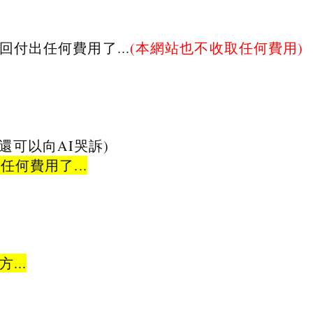
付出任何費用了...
(本網站也不收取任何費用)
還可以向AI哭訴)
何費用了...
...