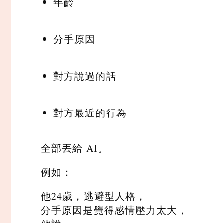
年齡
分手原因
對方說過的話
對方最近的行為
全部丟給 AI。
例如：
他24歲，逃避型人格，
分手原因是覺得感情壓力太大，