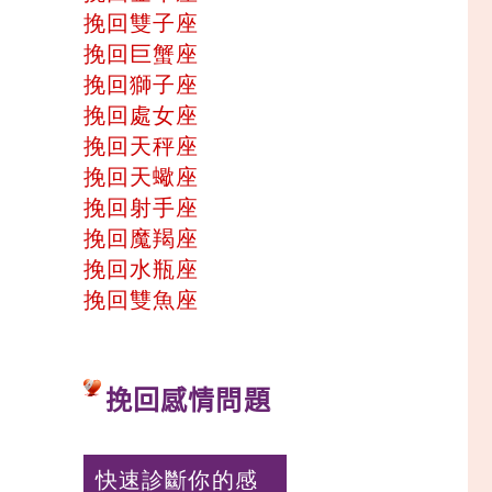
挽回雙子座
挽回巨蟹座
挽回獅子座
挽回處女座
挽回天秤座
挽回天蠍座
挽回射手座
挽回魔羯座
挽回水瓶座
挽回雙魚座
挽回感情問題
快速診斷你的感