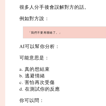
很多人分手後會誤解對方的話。
例如對方說：
「我們不要再聯絡了。」
AI可以幫你分析：
可能意思是：
a. 真的想結束
b. 逃避情緒
c. 害怕再次受傷
d. 在測試你的反應
你可以問：