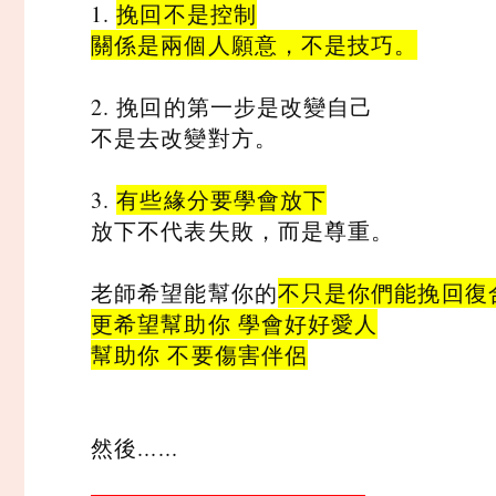
1.
挽回不是控制
關係是兩個人願意，不是技巧。
2. 挽回的第一步是改變自己
不是去改變對方。
3.
有些緣分要學會放下
放下不代表失敗，而是尊重。
老師希望能幫你的
不只是你們能挽回復
更希望幫助你 學會好好愛人
幫助你 不要傷害伴侶
然後......