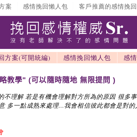
方案
感情挽回懶人包
客戶推薦的感情挽
回方案(可開統編)
感情挽回懶人包
感
略教學" (可以隨時隨地 無限提問 )
的不理解 若是有機會理解對方所為的原因 很多
善意 多一點成熟來處理...我會相信彼此都會是對的
會