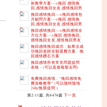
術教學方案--->挽回 感情挽
回,感情挽回女友,感情挽回男
友
挽回感情挽回--->挽回感情包
月顧問方案--->挽回 感情挽
回,感情挽回女友,感情挽回男
友
挽回感情挽回--->挽回感情全
方位方案--->挽回 感情挽回,
感情挽回女友,感情挽回男友
挽回感情挽回成功 - 如果沒成
功挽回老師全額退費方案 - 挽
回感情鑽石方案
挽回感情所有常見問題提問
表格 - (可以直接複製去問)
免費挽回感情 - "挽回感情免
費攻略教學" (可以隨時隨地
24hr無限提問 )
第2-11篇, 共6476篇
下一頁