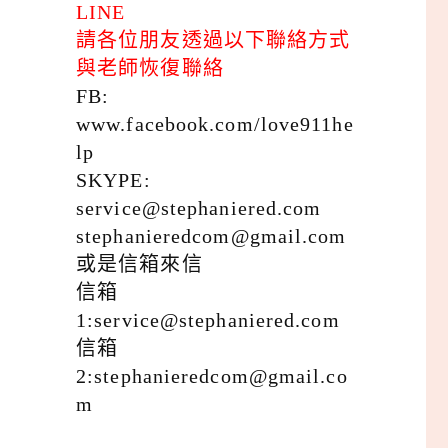
LINE
請各位朋友透過以下聯絡方式
與老師恢復聯絡
FB:
www.facebook.com/love911he
lp
SKYPE:
service@stephaniered.com
stephanieredcom@gmail.com
或是信箱來信
信箱
1:service@stephaniered.com
信箱
2:stephanieredcom@gmail.co
m