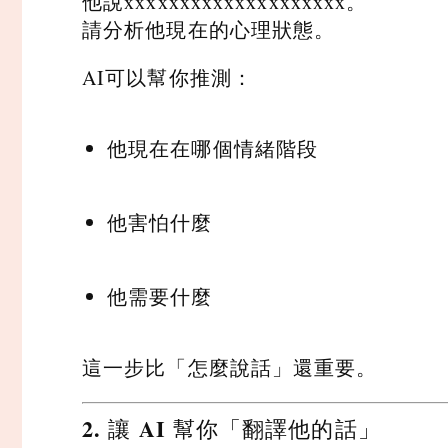
他說xxxxxxxxxxxxxxxxxxxx。
請分析他現在的心理狀態。
AI可以幫你推測：
他現在在哪個情緒階段
他害怕什麼
他需要什麼
這一步比「怎麼說話」還重要。
2. 讓 AI 幫你「翻譯他的話」