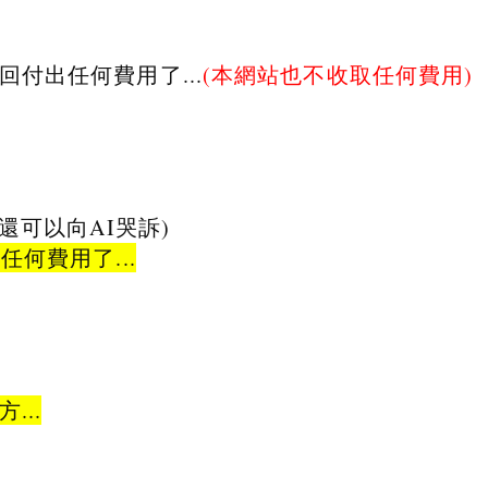
付出任何費用了...
(本網站也不收取任何費用)
還可以向AI哭訴)
何費用了...
...