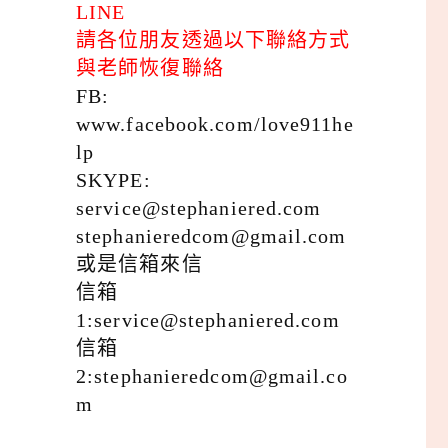
LINE
請各位朋友透過以下聯絡方式
與老師恢復聯絡
FB:
www.facebook.com/love911he
lp
SKYPE:
service@stephaniered.com
stephanieredcom@gmail.com
或是信箱來信
信箱
1:service@stephaniered.com
信箱
2:stephanieredcom@gmail.co
m