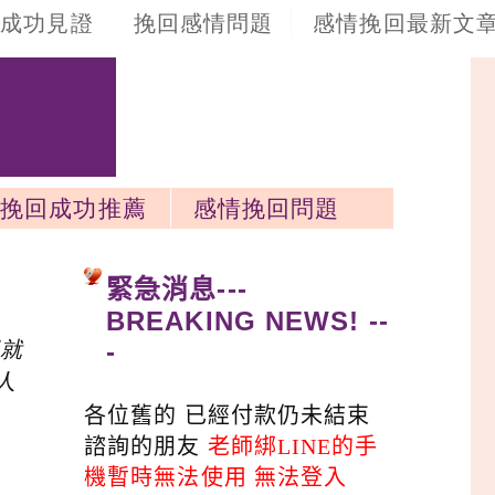
回成功見證
挽回感情問題
感情挽回最新文
情挽回成功推薦
感情挽回問題
緊急消息---
BREAKING NEWS! --
事就
-
人
各位舊的 已經付款仍未結束
諮詢的朋友
老師綁LINE的手
機暫時無法使用 無法登入