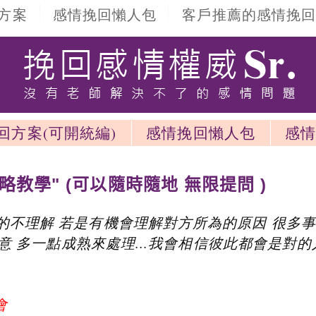
方案
感情挽回懶人包
客戶推薦的感情挽
回方案(可開統編)
感情挽回懶人包
感
略教學" (可以隨時隨地 無限提問 )
的不理解 若是有機會理解對方所為的原因 很多
善意 多一點成熟來處理...我會相信彼此都會是對的
會