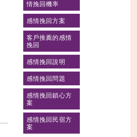
情挽回機率
感情挽回方案
客戶推薦的感情
挽回
感情挽回說明
感情挽回問題
感情挽回鎖心方
案
感情挽回民宿方
案