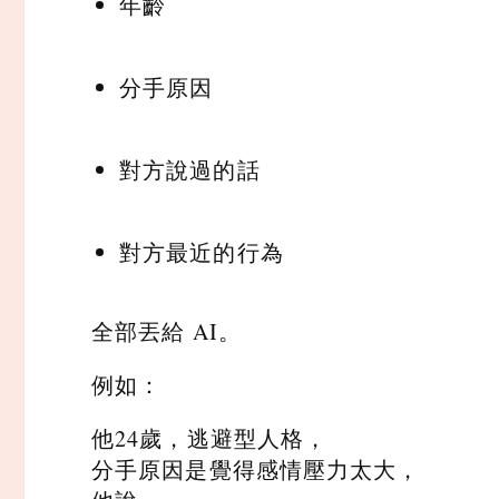
年齡
分手原因
對方說過的話
對方最近的行為
全部丟給 AI。
例如：
他24歲，逃避型人格，
分手原因是覺得感情壓力太大，