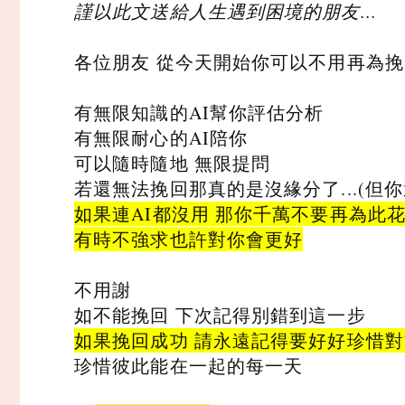
謹以此文送給人生遇到困境的朋友...
各位朋友 從今天開始你可以不用再為挽回
有無限知識的AI幫你評估分析
有無限耐心的AI陪你
可以隨時隨地 無限提問
若還無法挽回那真的是沒緣分了...(但你
如果連AI都沒用 那你千萬不要再為此花任
有時不強求也許對你會更好
不用謝
如不能挽回 下次記得別錯到這一步
如果挽回成功 請永遠記得要好好珍惜對方
珍惜彼此能在一起的每一天