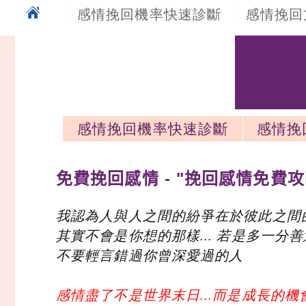
感情挽回機率快速診斷
感情挽回
感情挽回機率快速診斷
感情挽
感情挽回最新文章
免費挽回感情 - "挽回感情免費攻
我認為人與人之間的紛爭在於彼此之間
其實不會是你想的那樣... 若是多一分
不要輕言錯過你曾深愛過的人
感情盡了不是世界末日...而是成長的機