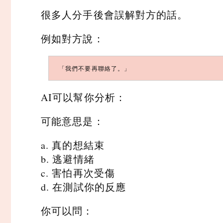
很多人分手後會誤解對方的話。
例如對方說：
「我們不要再聯絡了。」
AI可以幫你分析：
可能意思是：
a. 真的想結束
b. 逃避情緒
c. 害怕再次受傷
d. 在測試你的反應
你可以問：