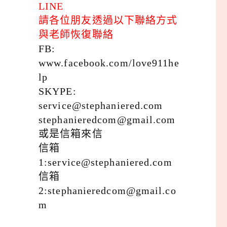
LINE
請各位朋友透過以下聯絡方式
與老師恢復聯絡
FB:
www.facebook.com/love911he
lp
SKYPE:
service@stephaniered.com
stephanieredcom@gmail.com
或是信箱來信
信箱
1:service@stephaniered.com
信箱
2:stephanieredcom@gmail.co
m