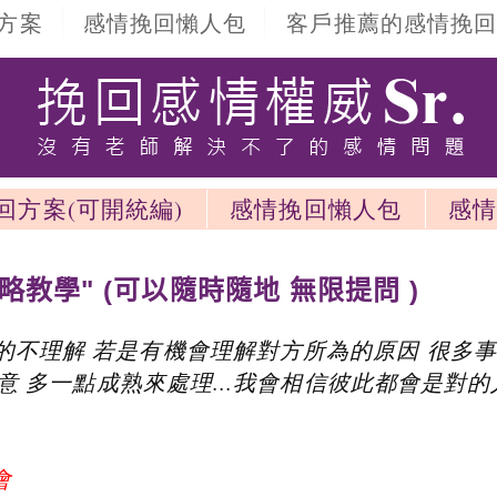
方案
感情挽回懶人包
客戶推薦的感情挽
回方案(可開統編)
感情挽回懶人包
感
略教學" (可以隨時隨地 無限提問 )
的不理解 若是有機會理解對方所為的原因 很多
善意 多一點成熟來處理...我會相信彼此都會是對的
會