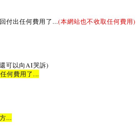
付出任何費用了...
(本網站也不收取任何費用)
還可以向AI哭訴)
何費用了...
...