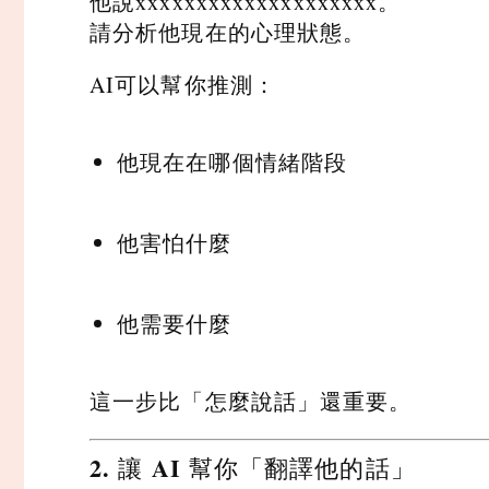
他說xxxxxxxxxxxxxxxxxxxx。
請分析他現在的心理狀態。
AI可以幫你推測：
他現在在哪個情緒階段
他害怕什麼
他需要什麼
這一步比「怎麼說話」還重要。
2. 讓 AI 幫你「翻譯他的話」