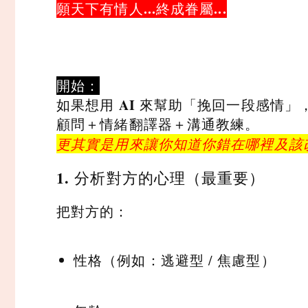
願天下有情人...終成眷屬...
開始：
AI 來幫助「挽回一段感情」
如果想用
顧問＋情緒翻譯器＋溝通教練
。
更其實是用來讓你知道你錯在哪裡及該
1. 分析對方的心理（最重要）
把對方的：
性格（例如：逃避型 / 焦慮型）