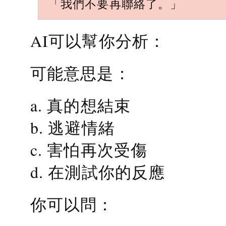
「我們不要再聯絡了。」
AI可以幫你分析：
可能意思是：
a. 真的想結束
b. 逃避情緒
c. 害怕再次受傷
d. 在測試你的反應
你可以問：