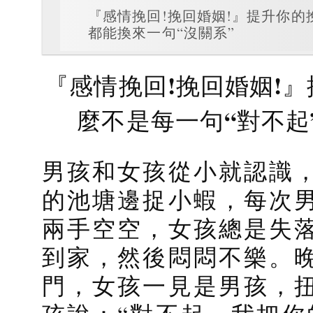
『感情挽回!挽回婚姻!』提升你的
都能換來一句“沒關系”
『感情挽回!挽回婚姻!
麼不是每一句“對不起
男孩和女孩從小就認識
的池塘邊捉小蝦，每次
兩手空空，女孩總是失
到家，然後悶悶不樂。
門，女孩一見是男孩，