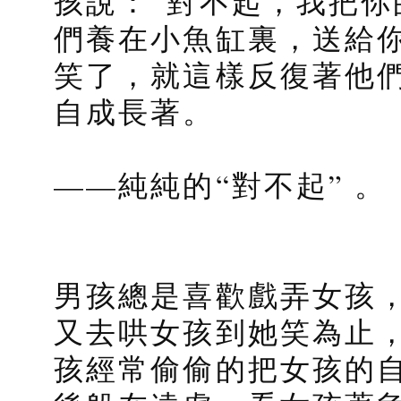
孩說：“對不起，我把
們養在小魚缸裏，送給
笑了，就這樣反復著他
自成長著。
——純純的“對不起” 。
男孩總是喜歡戲弄女孩
又去哄女孩到她笑為止
孩經常偷偷的把女孩的