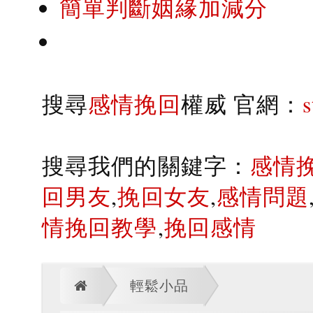
簡單判斷姻緣加減分
搜尋
感情挽回
權威 官網：
搜尋我們的關鍵字：
感情
回男友
,
挽回女友
,
感情問題
情挽回教學
,
挽回感情
輕鬆小品