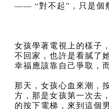
—— “對不起”，只是
女孩學著電視上的樣子
不回家，也許是看膩了
幸福應該靠自己爭取，
那天，女孩心血來潮，
方，那是女孩第一次去
的按下電梯，來到這個