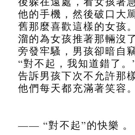
後躲在遠處，看女孩著
他的手機，然後破口大
舊那麼喜歡這樣的女孩
溜的為女孩推著那輛沒
旁發牢騷，男孩卻暗自
“對不起，我知道錯了。
告訴男孩下次不允許那
他們每天都充滿著笑容
—— “對不起”的快樂 。