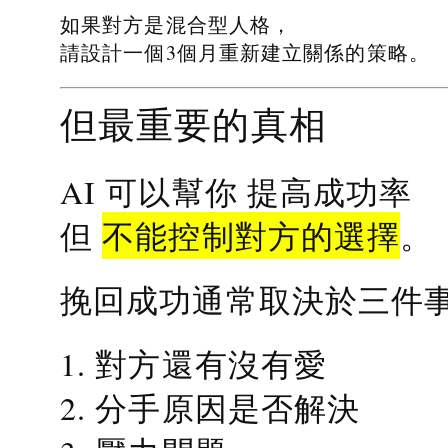
如果對方是混合型人格，
請設計一個3個月重新建立關係的策略。
但最重要的真相
提高成功率
AI 可以幫你
不能控制對方的選擇
但
。
挽回成功通常取決於三件
1. 對方還有沒有愛
2. 分手原因是否解決