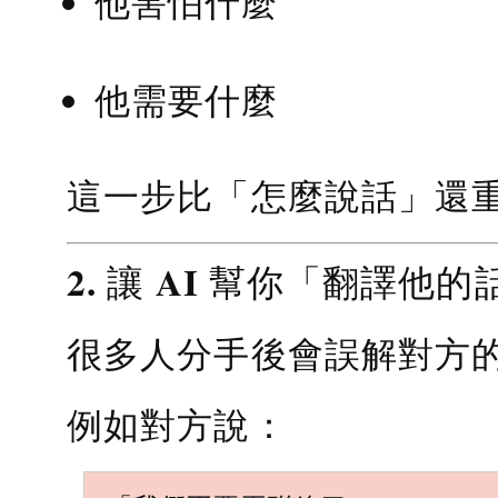
他害怕什麼
他需要什麼
這一步比「怎麼說話」還
2. 讓 AI 幫你「翻譯他的
很多人分手後會誤解對方
例如對方說：