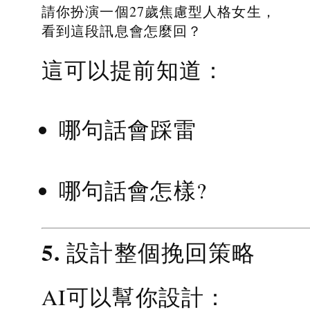
請你扮演一個27歲焦慮型人格女生，
看到這段訊息會怎麼回？
這可以提前知道：
哪句話會踩雷
哪句話會怎樣?
5. 設計整個挽回策略
AI可以幫你設計：